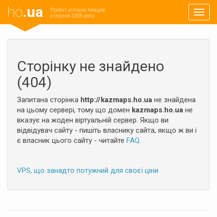
ho
.ua
Проект успішно працює
Навиг
з серпня 2005 року
Сторінку не знайдено
(404)
Запитана сторінка
http://kazmaps.ho.ua
не знайдена
на цьому сервері, тому що домен
kazmaps.ho.ua
не
вказує на жоден віртуальній сервер. Якщо ви
відвідувач сайту - пишіть власнику сайта, якщо ж ви і
є власник цього сайту - читайте
FAQ
.
VPS, що занадто потужний для своєї ціни